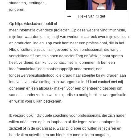
studenten, leerlingen,
jongeren.
Fieke van ’t Riet
Op https://destadverbeeldt.nl
meer informatie over deze projecten. Op deze website vindt mijn visie,
mijn kernwaarden en mijn stijl van werken, maar ook over mijn diensten
en producten. Indien u op zoek bent naar een professional, die in het
Hbo of culturele sector is ingevoerd, of een professional, die vanuit
verschillende functies binnen de sector Zorg en Welzijn haar sporen
heeft verdiend, dan kunt u contact met mij opnemen. Ik ben een
ideeënmakelaar, een maatschappelijk ondernemer, een
fondeswerver/subsidioloog, die graag haar steentje bij wil dragen aan
innovatieve ontwikkelingen in uw organisatie. U kunt contact met mij
opnemen en een afspraak maken voor een oriënterend gesprek om
samen te onderzoeken welke expertise u nodig hebt in uw organisatie
en wat ik voor u kan betekenen.
Ik verzorg ook individuele coaching voor professionals, die zich nader
willen oriënteren op hun loopbaan of die tegen zaken aanlopen in
zichzelf of in de organisatie, waar zij dieper op willen reflecteren en
handvatten ontwikkelen om hier beter mee te leren omgaan.