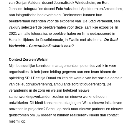
van Gertjan Aalders, docent Journalistiek Windesheim, en Bert
Janssen, fotograaf en docent Foto Vakschool Apeldoorn en Amsterdam,
aan fotografische beeldverhalen. Deelnemers kunnen hun
beeldverhaal inzenden voor de expositie van De Stad Verbeeldt, een
vakjury selecteert de beeldverhalen voor deze jaarlijkse expositie. In
2021 zijn alle fotografische beeldverhalen en films geëxposeerd in
Harculo, tijdens de IJsselbiennale, in Zwolle met als thema:
De Stad
Verbeeldt – Generation Z: what’s next?
Context Zorg en Welzijn
Mijn bestuurlijke kennis en managementcompetenties zet ik in voor
organisaties. Ik heb jaren leiding gegeven aan een team binnen de
opleiding SPH Deeltijd Duaal en ken de wereld van het sociale domein
van de jeugdhulpverlening, ambulante zorg tot ouderenzorg. De
verandering in de zorg en welzijn betekent nieuwe
samenwerkingsverbanden zoeken en nieuwe werkmethoden
ontwikkelen. Dit biedt kansen en uitdagingen. Wilt u nieuwe initiatieven
omzetten in projecten? Bent u op zoek naar nieuwe partners en nieuwe
geldstromen om uw ideeën te kunnen realiseren? Neem dan contact
met mij op.