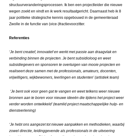
structuurveranderingsprocessen. Ik ben een projectleider die nieuwe
wegen zoekt en vindt en ik werk resultaatgericht. Daarnaast heb ik 8
jaar politieke strategische kennis opgebouwd in de gemeenteraad
Zwolle in de functie van (vice-)fractievoorzitter.
Referenties
‘Je bent creatief, innovatief en werkt met passie aan draagvlak en
verbinding binnen de projecten. Je bent subsidioloog en weet
subsidiegevers en sponsoren te overtuigen van mooie projecten en
realiseert deze samen met de professionals, amateurs, docenten,
vrijwilligers, wijkbewoners, leerlingen en studenten’ (artistiek team)
‘Je bent ook voor geen gat te vangen en weet telkens weer nieuwe
bronnen aan te boren voor nieuwe ideeën die tijdens het project weer
verder worden ontwikkeld’ (teamlid project maatschappelijke hulp- en
dienstverlening)
‘Je hebt ons aangezet tot nieuwe aanpakken en methodieken, waarbij
zowel directie, leidinggevende als professionals in de uitvoering