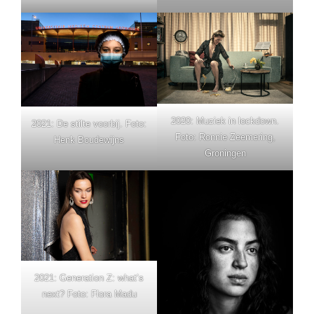
2020: Muziek in lockdown.
2021: De stilte voorbij. Foto:
Foto: Ronnie Zeemering,
Henk Boudewijns
Groningen
2021: Generation Z: what’s
next? Foto: Flora Madu