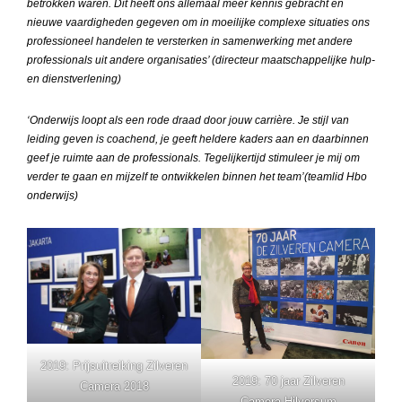
betrokken waren. Dit heeft ons allemaal meer kennis gebracht en
nieuwe vaardigheden gegeven om in moeilijke complexe situaties ons
professioneel handelen te versterken in samenwerking met andere
professionals uit andere organisaties’ (directeur maatschappelijke hulp-
en dienstverlening)
‘Onderwijs loopt als een rode draad door jouw carrière. Je stijl van
leiding geven is coachend, je geeft heldere kaders aan en daarbinnen
geef je ruimte aan de professionals. Tegelijkertijd stimuleer je mij om
verder te gaan en mijzelf te ontwikkelen binnen het team’(teamlid Hbo
onderwijs)
2019: Prijsuitreiking Zilveren
2019: 70 jaar Zilveren
Camera 2018
Camera Hilversum