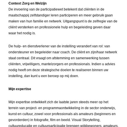
Context Zorg en Welzijn
De invoering van de participatiewet betekent dat cliënten in de
maatschappij zelfstandiger leren participeren en meer gebruik gaan
maken van hun familie en netwerk. Uitgangspunt is de zelfregie van de
cliënt versterken en professionele hulp en begeleiding geven daar
waar het nodig is.
De hulp- en dienstverlener van de instelling verandert van rol: van
ondersteuner en begeleider naar coach. De cliënt en zijn/haar netwerk
staat centraal. Dit vraagt om afstemming en samenwerking tussen
cliënten, vrijwilligers, mantelzorgers en professionals. Indien u advies
nodig heeft om deze strategische doelen te realiseren binnen uw
instelling, dan kunt u een beroep op mij doen.
Mijn expertise
Mijn expertise ontwikkelt zich de laatste jaren steeds meer op het
terrein van project- en programmaontwikkeling in de sector onderwijs,
kunst en cultuur, zowel voor professionals als amateurs (beginners en
gevorderden) in fotografie, film en beeld. Visual Storytelling,
cultuureducatie en cultuurparticipatie brengen wijkbewoners, amateurs,