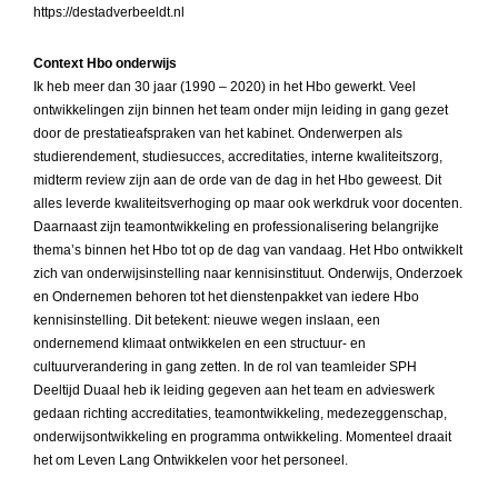
https://destadverbeeldt.nl
Context Hbo onderwijs
Ik heb meer dan 30 jaar (1990 – 2020) in het Hbo gewerkt. Veel
ontwikkelingen zijn binnen het team onder mijn leiding in gang gezet
door de prestatieafspraken van het kabinet. Onderwerpen als
studierendement, studiesucces, accreditaties, interne kwaliteitszorg,
midterm review zijn aan de orde van de dag in het Hbo geweest. Dit
alles leverde kwaliteitsverhoging op maar ook werkdruk voor docenten.
Daarnaast zijn teamontwikkeling en professionalisering belangrijke
thema’s binnen het Hbo tot op de dag van vandaag. Het Hbo ontwikkelt
zich van onderwijsinstelling naar kennisinstituut. Onderwijs, Onderzoek
en Ondernemen behoren tot het dienstenpakket van iedere Hbo
kennisinstelling. Dit betekent: nieuwe wegen inslaan, een
ondernemend klimaat ontwikkelen en een structuur- en
cultuurverandering in gang zetten. In de rol van teamleider SPH
Deeltijd Duaal heb ik leiding gegeven aan het team en advieswerk
gedaan richting accreditaties, teamontwikkeling, medezeggenschap,
onderwijsontwikkeling en programma ontwikkeling. Momenteel draait
het om Leven Lang Ontwikkelen voor het personeel.