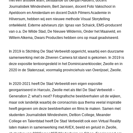
met een artistiek team, bestaande uit Gertjan Aalders, docent
Journalistiek Windesheim, Bert Janssen, docent Foto Vakschool in
Apeldoorn en Amsterdam en docent Dutch Filmers Academie in
Hilversum, hebben wij een nieuwe methode Visual Storytelling
ontwikkeld. Externe adviseurs zijn: Ignas van Schaick, EMS-producent
van o.a. De Wilde Stad, De Nieuwe Wildernis, Onder het Maaiveld, en
Willem Alkema, Dwars Producties hebben ons op maat geadviseerd.
In 2019 is Stichting De Stad Verbeeldt opgericht, waarbij een duurzame
samenwerking met de Zilveren Camera tot stand is gekomen. In 2019 is
deze expositie tentoongesteld in het Dominicanerklooster, Zwolle en in
2020 in de Statenzaal, voormalig provinciehuis van Overijssel, Zwolle.
In 2020-2021 heeft De Stad Verbeeldt een eigen expositie
georganiseerd in Harculo, Zwolle met als titel De Stad Verbeeldt –
Generation Z: what’s next? Fotografische beeldverhalen uit de wijken,
maar ook landelijk waarbij de coronacrisis qua thema veelal inspiratie
heeft gegeven om deze beeldverhalen en films te maken. Samen met
studenten Journalistiek Windesheim, Deltion College, Meander
College en Talentstad heeft De Stad Verbeeldt ook een Virtual Reality
laten maken in samenwerking met AVEX, beeld en geluid in Zwolle,