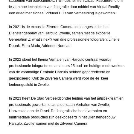
studenten van 038Games/ICT Windesheim en Cibap. Fascinerend om
te zien hoe technieken van fotografie door middel van Virtual Reality
een driedimensionaal Virtueel Huis van Verbeelding is geworden.
In 2021 is de expositie Zilveren Camera tentoongesteld in het
Dienstengebouw van Harculo, Zwolle, samen met de expositie
Generation Z: what’s next? van drie professionele fotografen: Linelle
Deunk, Flora Madu, Adrienne Norman.
In 2022 stond het thema Verhalen van Harculo centraal waarbij
professionele fotografen en amateurs 25 oud- en huidige medewerkers
van de voormalige Centrale Harculo hebben geportretteerd en
geëxposeerd. Ook de Zilveren Camera werd voor de 4e keer
tentoongesteld in Zwolle.
In 2023 heeft De Stad Verbeeldt onder leiding van het artistiek team en
professionals gewerkt met amateurs aan Verhalen van Zwolle,
Hanzestad aan de IJssel. De fotografische beeldverhalen en
multimediale producties zijn geëxposeerd in het Dienstengebouw
Harculo, Zwolle, samen met de Zilveren Camera.