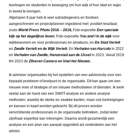
leerlingen en studenten in beweging om hun wijk of hun stad en regio
in beeld te brengen.
Afgelopen 9 jaar heb ik veel subsidiegevers en fondsen
aangeschreven en projectplannen ingediend met positief resultaat,
zoals
World Press Photo
2016 – 2018,
Foto-expositie
Een speciale
kijk op het dagelijkse leven
, Foto-expositie
You and I in de wijk
voor
wijkbewoners en voor professionals en amateurs, en
De Stad Vertelt
en
Zwolle Vertelt
en de
Wijk Vertelt.
En
Verhalen van Harculo
in 2022
en
Verhalen van Zwolle, Hanzestad aan de IJssel
in 2023. Vanaf 2019
t/m 2023 de
Zilveren Camera en Voel het Nieuws.
Ik adviseer organisaties bij het opstellen van een adviesnota voor een
bepaald probleem of knelpunt in de organisatie. Dit kan gaan om een
nieuwe visie of strategie of om nieuwe methodieken of diensten. Ik werk
veelal aan de hand van een SWOT-analyse en andere analyse
methoden, waarbij de sterke en zwakke kanten, maar ook bedreigingen
en kansen in kaart worden gebracht. Bij dit proces worden
verschillende professionals in de organisatie betrokken, zodat ieder
zijn/haar expertise kan inbrengen. Daarna wordt gezamenlijk een
analyse en een plan van aanpak opgesteld als onderdelen van het
advies.